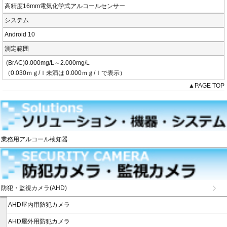
高精度16mm電気化学式アルコールセンサー
システム
Android 10
測定範囲
(BrAC)0.000mg/L～2.000mg/L
（0.030ｍｇ/ｌ未満は 0.000ｍｇ/ｌで表示）
▲PAGE TOP
業務用アルコール検知器
防犯・監視カメラ(AHD)
AHD屋内用防犯カメラ
AHD屋外用防犯カメラ