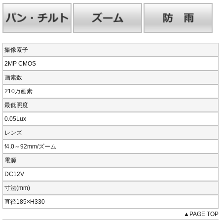
撮像素子
2MP CMOS
画素数
210万画素
最低照度
0.05Lux
レンズ
f4.0～92mm/ズーム
電源
DC12V
寸法(mm)
直径185×H330
▲PAGE TOP