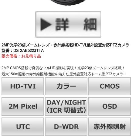
2MP光学23倍ズームレンズ・赤外線搭載HD-TVI屋外設置対応PTZカメラ
型番：DS-2AE5223TI-A
販売価格：お見積り品
2MP CMOS搭載で良質なフルHD撮影を実現！光学23倍ズームレンズ搭載！
最大150m照射の赤外線照射機能を備えた屋外設置対応ドーム型PTZカメラ！