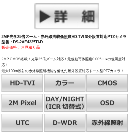
2MP光学25倍ズーム・赤外線搭載低照度HD-TVI屋外設置対応PTZカメラ
型番：DS-2AE4225TI-D
販売価格：お見積り品
2MP CMOS搭載！光学25倍ズーム対応！最低被写体照度0.005Luxの低照度対
応！
最大100m照射の赤外線照射機能を備えた屋外設置対応ドーム型PTZカメラ！