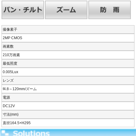
撮像素子
2MP CMOS
画素数
210万画素
最低照度
0.005Lux
レンズ
f4.8～120mm/ズーム
電源
DC12V
寸法(mm)
直径164.5×H295